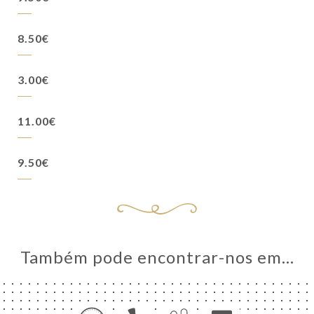
8.50€
3.00€
11.00€
9.50€
Também pode encontrar-nos em…