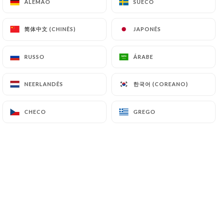
ALEMÃO
ALEMÃO
SUECO
SUECO
11.00€
简体中文 (CHINÊS)
简体中文 (CHINÊS)
JAPONÊS
JAPONÊS
RUSSO
RUSSO
ÁRABE
ÁRABE
21.00€
한국어 (COREANO)
한국어 (COREANO)
NEERLANDÊS
NEERLANDÊS
19.00€
CHECO
CHECO
GREGO
GREGO
17.50€
21.00€
19.00€