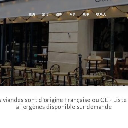
主页
预订
图库
评价
菜单
联系人
 viandes sont d'origine Française ou CE - Liste
allergènes disponible sur demande