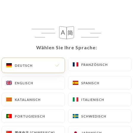
838 BEWERTUNG
BRASSERIE
9 Rue Cadet
Wählen Sie Ihre Sprache:
Wählen Sie Ihre Sprache:
75009 Paris France
FRANZÖSISCH
FRANZÖSISCH
DEUTSCH
DEUTSCH
ENGLISCH
ENGLISCH
SPANISCH
SPANISCH
KATALANISCH
KATALANISCH
ITALIENISCH
ITALIENISCH
PORTUGIESISCH
PORTUGIESISCH
SCHWEDISCH
SCHWEDISCH
Über uns
简体中文 (CHINESISCH)
简体中文 (CHINESISCH)
JAPANISCH
JAPANISCH