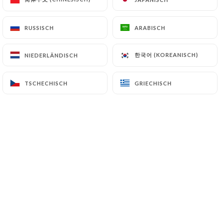
RUSSISCH
RUSSISCH
ARABISCH
ARABISCH
Le Petit Cadet
vous invite chaque jour
sur sa jolie terrasse de 40 places.
한국어 (KOREANISCH)
한국어 (KOREANISCH)
NIEDERLÄNDISCH
NIEDERLÄNDISCH
Que ce soit pour déguster
TSCHECHISCH
TSCHECHISCH
GRIECHISCH
GRIECHISCH
un cocktail ou l'un des plats imaginé par
notre chef, venez vous détendre dans la
rue Cadet semi piétonne loin de
l'ambiance bruyante du 9e
arrondissement.
Des entrées aux desserts, tous nos
plats sont faits maison.
Notre chef use sans cesse de son talent