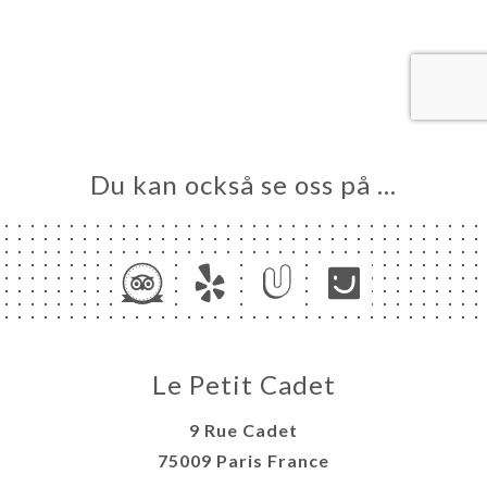
EM
KA
LERI
ÖMEN
NY
TAKT
Du kan också se oss på …
Le Petit Cadet
9 Rue Cadet
75009 Paris France